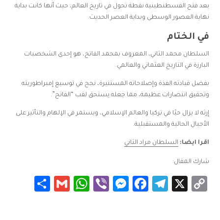
يعد فتح القسطنطينية نقطة تحول في تاريخ العالم، حيث أنها كانت بداية
نهاية العصور الوسطى وبداية العصر الحديث.
في الختام
السلطان محمد الثاني، المعروف بمحمد الفاتح، هو إحدى الشخصيات
البارزة في التاريخ العثماني والعالمي.
بفضل قيادته الفذة وإصلاحاته المستنيرة، نجح في توسيع إمبراطوريته
وتحقيق انتصارات عظيمة، مما جعله يستحق لقب “الفاتح”.
إرثه لا يزال حيًا في تركيا والعالم الإسلامي، ويستمر في الإلهام والتأثير على
الأجيال الحالية والمستقبلية.
اقرا ايضا:
السلطان مراد الثاني
شارك المقال:
Share
WhatsApp
Gmail
Messenger
Viber
Facebook
Telegram
Copy
X
Link