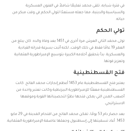
في فترة شبابه، تلقى محمد تعليمًا شاملاً في الفنون العسكرية
والسياسية والدينية، مما جعله مستعدًا لتولي الحكم في وقت مبكر من
حياته.
تولي الحكم
تولى محمد الثاني العرش مرة أخرى في 1451 بعد وفاة والده. كان يبلغ من
العمر 19 عامًا فقط في ذلك الوقت، لكنه أثبت بسرعة قدراته القيادية
والعسكرية. بدأ بتحقيق أحلامه الكبيرة بتوسيع الإمبراطورية العثمانية
وتعزيز قوتها.
فتح القسطنطينية
يعتبر فتح القسطنطينية عام 1453 أعظم إنجازات محمد الفاتح. كانت
القسطنطينية معقلًا للإمبراطورية البيزنطية وكانت تعتبر واحدة من
أصعب المدن التي يمكن فتحها نظرًا لتحصيناتها القوية وموقعها
الاستراتيجي.
بعد حصار دام 53 يومًا، تمكن محمد الفاتح من اقتحام المدينة في 29 مايو
1453. أعاد تسميتها إلى إسطنبول وجعلها عاصمة الإمبراطورية العثمانية.