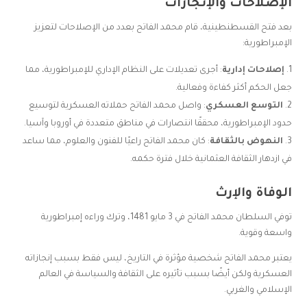
الإصلاحات والإنجازات
بعد فتح القسطنطينية، قام محمد الفاتح بعدد من الإصلاحات لتعزيز
الإمبراطورية:
إصلاحات إدارية
: أجرى تعديلات على النظام الإداري للإمبراطورية، مما
جعل الحكم أكثر كفاءة وفعالية.
التوسع العسكري
: واصل محمد الفاتح حملاته العسكرية لتوسيع
حدود الإمبراطورية، محققًا انتصارات في مناطق متعددة في أوروبا وآسيا.
النهوض بالثقافة
: كان محمد الفاتح راعيًا للفنون والعلوم، مما ساعد
في ازدهار الثقافة العثمانية خلال فترة حكمه.
الوفاة والإرث
توفي السلطان محمد الفاتح في 3 مايو 1481، وترك وراءه إمبراطورية
واسعة وقوية.
يعتبر محمد الفاتح شخصية مؤثرة في التاريخ، ليس فقط بسبب إنجازاته
العسكرية ولكن أيضًا بسبب تأثيره على الثقافة والسياسة في العالم
الإسلامي والغربي.