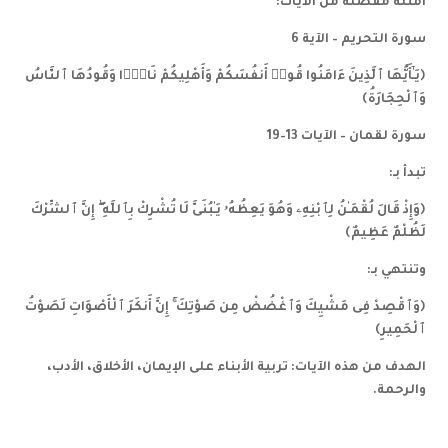
أمثلة مفصلة من الآيات:
سورة التحريم – الآية 6
﴿يَـٰٓأَيُّهَا ٱلَّذِينَ ءَامَنُوا قُوا۟ أَنفُسَكُمْ وَأَهْلِيكُمْ نَارًۭا وَقُودُهَا ٱلنَّاسُ
وَٱلْحِجَارَةُ﴾
سورة لقمان – الآيات 13–19
تبدأ بـ:
﴿وَإِذْ قَالَ لُقْمَـٰنُ لِٱبْنِهِۦ وَهُوَ يَعِظُهُۥ يَـٰبُنَىَّ لَا تُشْرِكْ بِٱللَّهِ ۖ إِنَّ ٱلشِّرْكَ
لَظُلْمٌ عَظِيمٌ﴾
وتنتهي بـ:
﴿وَٱقْصِدْ فِى مَشْيِكَ وَٱغْضُضْ مِن صَوْتِكَ ۚ إِنَّ أَنكَرَ ٱلْأَصْوَاتِ لَصَوْتُ
ٱلْحَمِيرِ﴾
الهدف من هذه الآيات: تربية الأبناء على الإيمان، الأخلاق، الأدب،
والرحمة.