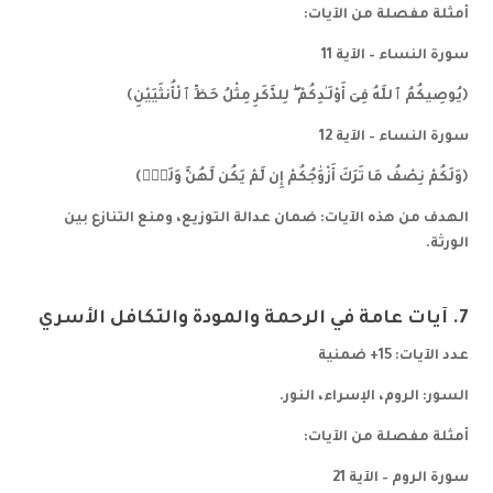
أمثلة مفصلة من الآيات:
سورة النساء – الآية 11
﴿يُوصِيكُمُ ٱللَّهُ فِىٓ أَوْلَـٰدِكُمْ ۖ لِلذَّكَرِ مِثْلُ حَظِّ ٱلْأُنثَيَيْنِ﴾
سورة النساء – الآية 12
﴿وَلَكُمْ نِصْفُ مَا تَرَكَ أَزْوَٰجُكُمْ إِن لَّمْ يَكُن لَّهُنَّ وَلَدٌۭ﴾
الهدف من هذه الآيات: ضمان عدالة التوزيع، ومنع التنازع بين
الورثة.
7. آيات عامة في الرحمة والمودة والتكافل الأسري
عدد الآيات: 15+ ضمنية
السور: الروم، الإسراء، النور.
أمثلة مفصلة من الآيات:
سورة الروم – الآية 21