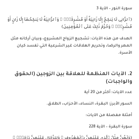
سورة النور – الآية 3
﴿ٱلزَّانِى لَا يَنكِحُ إِلَّا زَانِيَةً أَوْ مُشْرِكَةًۭ ۖ وَٱلزَّانِيَةُ لَا يَنكِحُهَآ إِلَّا زَانٍ أَوْ
مُشْرِكٌۭ ۚ وَحُرِّمَ ذَٰلِكَ عَلَى ٱلْمُؤْمِنِينَ﴾
الهدف من هذه الآيات: تشجيع الزواج المشروع، وبيان أركانه مثل
المهر والرضا، وتحريم العلاقات غير الشرعية التي تفسد كيان
الأسرة.
2. الآيات المنظمة للعلاقة بين الزوجين (الحقوق
والواجبات)
عدد الآيات: أكثر من 20 آية
السور الأبرز: البقرة، النساء، الأحزاب، الطلاق.
أمثلة مفصلة من الآيات:
سورة البقرة – الآية 228
﴿وَلَهُنَّ مِثْلُ ٱلَّذِى عَلَيْهِنَّ بِٱلْمَعْرُوفِ ۚ وَلِلرِّجَالِ عَلَيْهِنَّ دَرَجَةٌۭ ۗ