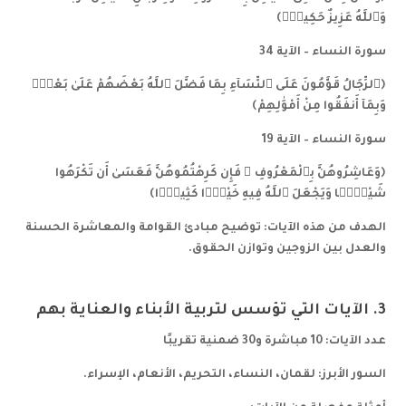
وَٱللَّهُ عَزِيزٌ حَكِيمٌۭ﴾
سورة النساء – الآية 34
﴿ٱلرِّجَالُ قَوَّٰمُونَ عَلَى ٱلنِّسَآءِ بِمَا فَضَّلَ ٱللَّهُ بَعْضَهُمْ عَلَىٰ بَعْضٍۢ
وَبِمَآ أَنفَقُوا مِنْ أَمْوَٰلِهِمْ﴾
سورة النساء – الآية 19
﴿وَعَاشِرُوهُنَّ بِٱلْمَعْرُوفِ ۚ فَإِن كَرِهْتُمُوهُنَّ فَعَسَىٰ أَن تَكْرَهُوا
شَيْـًۭٔا وَيَجْعَلَ ٱللَّهُ فِيهِ خَيْرًۭا كَثِيرًۭا﴾
الهدف من هذه الآيات: توضيح مبادئ القوامة والمعاشرة الحسنة
والعدل بين الزوجين وتوازن الحقوق.
3. الآيات التي تؤسس لتربية الأبناء والعناية بهم
عدد الآيات: 10 مباشرة و30 ضمنية تقريبًا
السور الأبرز: لقمان، النساء، التحريم، الأنعام، الإسراء.