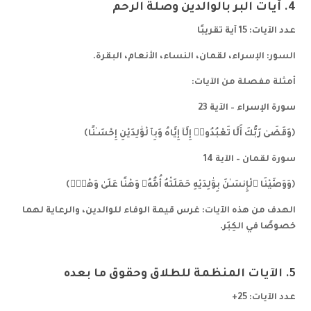
4. آيات البر بالوالدين وصلة الرحم
عدد الآيات: 15 آية تقريبًا
السور: الإسراء، لقمان، النساء، الأنعام، البقرة.
أمثلة مفصلة من الآيات:
سورة الإسراء – الآية 23
﴿وَقَضَىٰ رَبُّكَ أَلَّا تَعْبُدُوا۟ إِلَّآ إِيَّاهُ وَبِٱلْوَٰلِدَيْنِ إِحْسَـٰنًا﴾
سورة لقمان – الآية 14
﴿وَوَصَّيْنَا ٱلْإِنسَـٰنَ بِوَٰلِدَيْهِ حَمَلَتْهُ أُمُّهُۥ وَهْنًا عَلَىٰ وَهْنٍۢ﴾
الهدف من هذه الآيات: غرس قيمة الوفاء للوالدين، والرعاية لهما
خصوصًا في الكِبَر.
5. الآيات المنظمة للطلاق وحقوق ما بعده
عدد الآيات: 25+