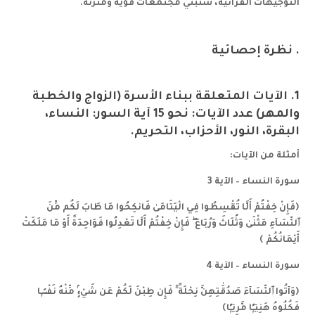
التوجيهات القرآنية، ستبني مجتمعات قوية ومتزنة.
. نظرة إحصائية
1. الآيات المتعلقة ببناء الأسرة (الزواج والخطبة
والمهر)
عدد الآيات: نحو 15 آية
السور: النساء،
البقرة، النور، الأحزاب، التحريم.
أمثلة من الآيات:
سورة النساء – الآية 3
﴿فَإِنْ خِفْتُمْ أَلَّا تُقْسِطُوا فِي الْيَتَامَىٰ فَانكِحُوا مَا طَابَ لَكُم مِّنَ
ٱلنِّسَآءِ مَثْنَىٰ وَثُلَاثَ وَرُبَاعَ ۖ فَإِنْ خِفْتُمْ أَلَّا تَعْدِلُوا فَوَاحِدَةً أَوْ مَا مَلَكَتْ
أَيْمَانُكُمْ ﴾
سورة النساء – الآية 4
﴿وَآتُوا ٱلنِّسَآءَ صَدُقَٰتِهِنَّ نِحْلَةً ۚ فَإِن طِبْنَ لَكُمْ عَن شَيْءٍۢ مِّنْهُ نَفْسًۭا
فَكُلُوهُ هَنِيٓـًۭٔا مَّرِيٓـًۭٔا﴾