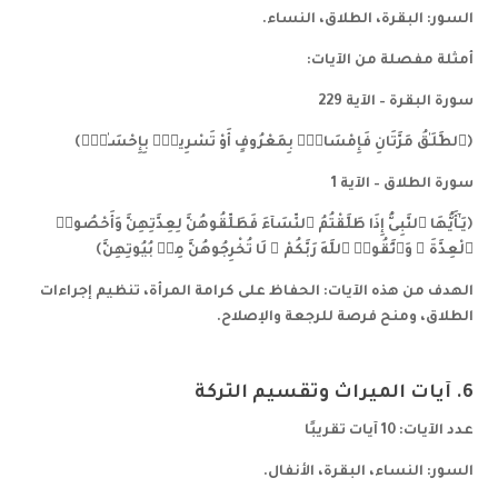
السور: البقرة، الطلاق، النساء.
أمثلة مفصلة من الآيات:
سورة البقرة – الآية 229
﴿ٱلطَّلَـٰقُ مَرَّتَانِ فَإِمْسَاكٌۢ بِمَعْرُوفٍ أَوْ تَسْرِيحٌۢ بِإِحْسَـٰنٍۢ﴾
سورة الطلاق – الآية 1
﴿يَـٰٓأَيُّهَا ٱلنَّبِىُّ إِذَا طَلَّقْتُمُ ٱلنِّسَآءَ فَطَلِّقُوهُنَّ لِعِدَّتِهِنَّ وَأَحْصُوا۟
ٱلْعِدَّةَ ۖ وَٱتَّقُوا۟ ٱللَّهَ رَبَّكُمْ ۖ لَا تُخْرِجُوهُنَّ مِنۢ بُيُوتِهِنَّ﴾
الهدف من هذه الآيات: الحفاظ على كرامة المرأة، تنظيم إجراءات
الطلاق، ومنح فرصة للرجعة والإصلاح.
6. آيات الميراث وتقسيم التركة
عدد الآيات: 10 آيات تقريبًا
السور: النساء، البقرة، الأنفال.