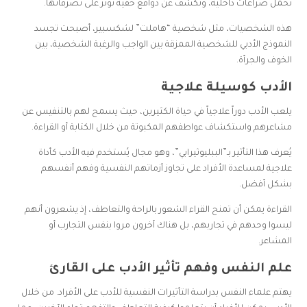
تحمل صراعات داخلية، وتكشف عن دوافع خفية تؤثر على تصرفاتها.
هذه الشخصيات، مثل شخصية “هاملت” لشكسبير، أصبحت تجسد
النموذج الأدبي للشخصية الممزقة بين الواجب والرغبة الشخصية، بين
الخوف والجرأة.
الأدب كوسيلة علاجية
يلعب الأدب دوراً علاجياً في حياة الكثيرين، حيث يسمح لهم بالتنفيس عن
مشاعرهم واستكشاف عواطفهم المكبوتة من خلال الكتابة أو القراءة.
يُعرف هذا التأثير بـ”الببليوثيرابي”، وهو مجال يُستخدم فيه الأدب كأداة
علاجية لمساعدة الأفراد على تجاوز أزماتهم النفسية وفهم أنفسهم
بشكل أفضل.
القراءة يمكن أن تمنح القراء الشعور بالراحة والتعاطف، إذ يشعرون أنهم
ليسوا وحدهم في تجاربهم، بل هناك آخرون مروا بنفس التجارب أو
المشاعر.
علم النفس وفهم تأثير الأدب على القارئ
يهتم علماء النفس بدراسة التأثيرات النفسية للأدب على الأفراد. من خلال