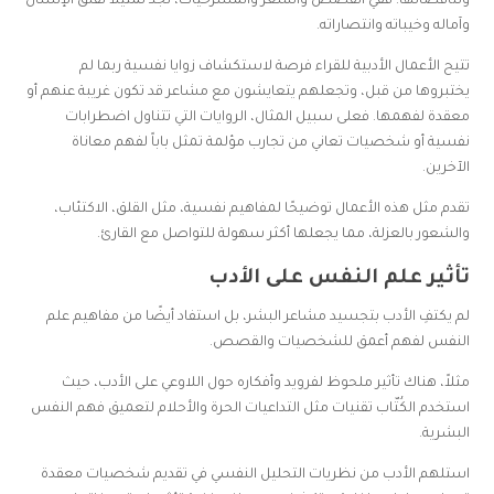
وتناقضاتها. ففي القصص والشعر والمسرحيات، نجد تمثيلاً لقلق الإنسان
وآماله وخيباته وانتصاراته.
تتيح الأعمال الأدبية للقراء فرصة لاستكشاف زوايا نفسية ربما لم
يختبروها من قبل، وتجعلهم يتعايشون مع مشاعر قد تكون غريبة عنهم أو
معقدة لفهمها. فعلى سبيل المثال، الروايات التي تتناول اضطرابات
نفسية أو شخصيات تعاني من تجارب مؤلمة تمثل باباً لفهم معاناة
الآخرين.
تقدم مثل هذه الأعمال توضيحًا لمفاهيم نفسية، مثل القلق، الاكتئاب،
والشعور بالعزلة، مما يجعلها أكثر سهولة للتواصل مع القارئ.
تأثير علم النفس على الأدب
لم يكتفِ الأدب بتجسيد مشاعر البشر، بل استفاد أيضًا من مفاهيم علم
النفس لفهم أعمق للشخصيات والقصص.
مثلاً، هناك تأثير ملحوظ لفرويد وأفكاره حول اللاوعي على الأدب، حيث
استخدم الكُتّاب تقنيات مثل التداعيات الحرة والأحلام لتعميق فهم النفس
البشرية.
استلهم الأدب من نظريات التحليل النفسي في تقديم شخصيات معقدة