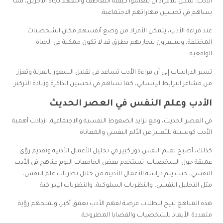
الأدب، يمكن للأفراد أن يتعلموا كيفية التعاطف والتفهم تجاه الآخرين، مما
يساهم في تحسين مهاراتهم الاجتماعية.
عند قراءة الأدب، يتمكن الأفراد من وضع أنفسهم مكان الشخصيات
المختلفة، ويشعرون بتجاربهم بطرق قد لا تكون ممكنة في الحياة
الواقعية.
تشير الدراسات إلى أن قراءة الأدب تساعد في تقليل الشعور بالعزلة وتعزز
من مشاعر الترابط الإنساني، كما تساهم في تحسين الذاكرة وزيادة التركيز.
الأدب وعلم النفس في العصر الحديث
في العصر الحديث، ومع تزايد الضغوط النفسية والاجتماعية، ازدادت أهمية
الأدب كوسيلة للتعبير عن الألم النفسي والمعاناة.
كذلك، أصبح لعلم النفس دور كبير في تحليل الأعمال الأدبية وتقديم رؤى
عميقة حول الشخصيات. تستخدم بعض الجامعات اليوم مناهج في الأدب
النفسي، حيث يتم دراسة الأعمال الأدبية من خلال نظريات علم النفس،
مثل التحليل النفسي، والنظريات السلوكية، والنظريات الإدراكية.
هذه المناهج تتيح للطلاب فرصة لفهم الأدب بعمق أكبر، وتمنحهم رؤية
متعددة الأبعاد للشخصيات والقضايا المطروحة.