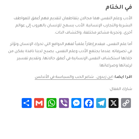
في الختام
الأدب وعلم النفس هما مجالان يتقاطعان لتقديم فهم أعمق للعواطف
البشرية والتجارب الإنسانية. الأدب يسمح للإنسان بالهروب إلى عوالم
أخرى، وتجربة مشاعر مختلفة، واكتشاف الذات.
أما علم النفس، فيقدم إطاراً علمياً لفهم الدوافع التي تحرك الإنسان وتؤثر
في تصرفاته. عندما يجتمع الأدب وعلم النفس، يصبح لدينا نافذة يمكن من
خلالها استكشاف النفس الإنسانية في أعمق حالاتها، وتقديم تفسير
لرغباتها وصراعاتها.
اقرا ايضا:
ابن زيدون.. شاعر الحب والسياسة في الأندلس
شارك المقال:
Share
WhatsApp
Gmail
Messenger
Viber
Facebook
Telegram
Copy
X
Link