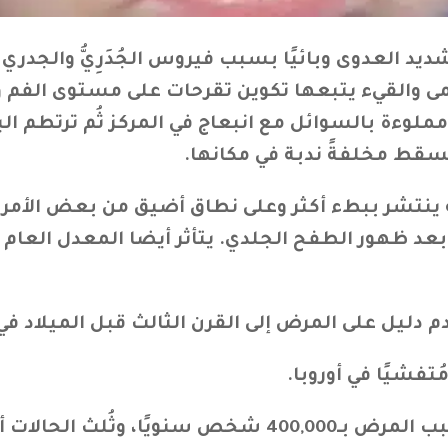
العدوى وبائيًا بسبب فيروس الجُدَرِيُّ والجدري ا
ى والقيء يتبعها تكوين تقرحات على مستوى الفم 
 مملوءة بالسوائل مع انبعاج في المركز ثُم ترتطم 
 تسقط مخلفةً ندبة في مكانها.
نه ينتشر ببطء أكثر وعلى نطاق أضيق من بعض الأمرا
عد ظهور الطفح الجلدي. يتأثر أيضا المعدل العام 
 دليل على المرض إلى القرن الثالث قبل الميلاد في
تفشيًا في أوروبا.
لات أدت إصابتها إلى العمى.