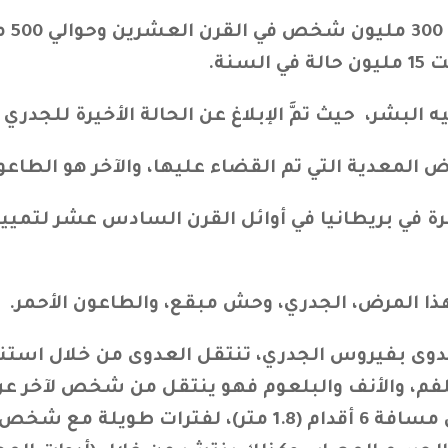
– يق
بشر، حيث تمَّ الإبلاغ عن الحالة الأخيرة للجدري في عا
المعدية التي تم القضاء عليها، والآخر هو الطاعون الب
 في بريطانيا في أوائل القرن السادس عشر لتمييز
هذا المرض، الجدري، وحش مبقع، والطاعون الأحمر
.
وى بفيروس الجدري، تنتقل العدوى من خلال استن
م، والأنف والبلعوم فهو ينتقل من شخص لآخر عن 
طويلة مع شخص مصاب، وعادة على مسافة 6 أقدام (1.8 م