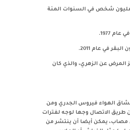
در أن الجدري قد قتل ما يصل إلى 300 مليون شخص في القرن العشرين وحوالي 500 مليون شخص في السنوات المئة
م 1977.
قر في عام 2011.
 المرض عن الزهري، والذي كان
شاق الهواء فيروس الجدري ومن
طريق الاتصال وجها لوجه لفترات
تر)، لفترات طويلة مع شخص مصاب، يمكن أيضا أن ينتشر من