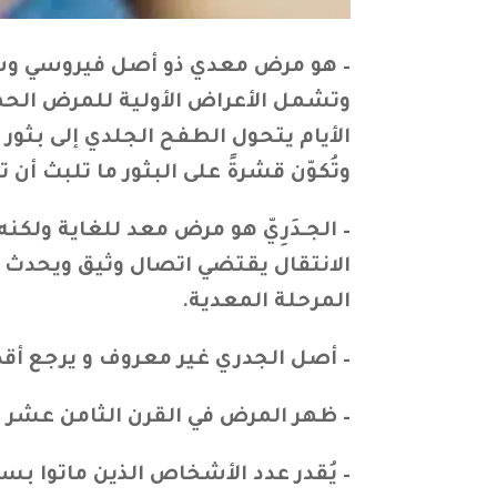
– هو مرض معدي ذو أصل فيروسي وشديد 
وتشمل الأعراض الأولية للمرض الحم
الأيام يتحول الطفح الجلدي إلى بثور
وتُكوّن قشرةً على البثور ما تلبث أن
– الجـدَرِيّ هو مرض معد للغاية ولك
الانتقال يقتضي اتصال وثيق ويحدث ب
المرحلة المعدية.
– أصل الجدري غير معروف و يرجع أقدم
– ظهر المرض في القرن الثامن عشر مُ
– يُقدر عدد الأشخاص الذين ماتوا بسبب المرض بـ400,000 شخص سنويًا، وثُلث الحا