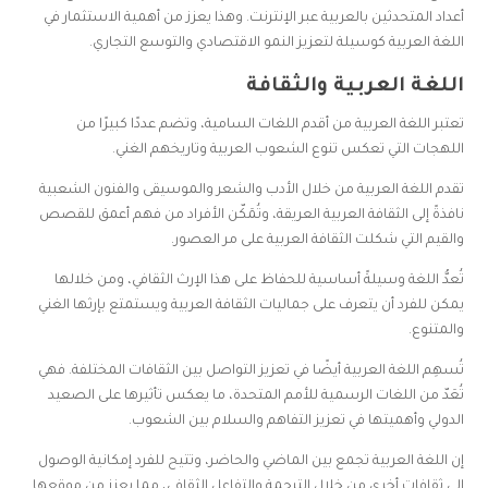
أعداد المتحدثين بالعربية عبر الإنترنت. وهذا يعزز من أهمية الاستثمار في
اللغة العربية كوسيلة لتعزيز النمو الاقتصادي والتوسع التجاري.
اللغة العربية والثقافة
تعتبر اللغة العربية من أقدم اللغات السامية، وتضم عددًا كبيرًا من
اللهجات التي تعكس تنوع الشعوب العربية وتاريخهم الغني.
تقدم اللغة العربية من خلال الأدب والشعر والموسيقى والفنون الشعبية
نافذةً إلى الثقافة العربية العريقة، وتُمَكّن الأفراد من فهم أعمق للقصص
والقيم التي شكلت الثقافة العربية على مر العصور.
تُعدُّ اللغة وسيلةً أساسية للحفاظ على هذا الإرث الثقافي، ومن خلالها
يمكن للفرد أن يتعرف على جماليات الثقافة العربية ويستمتع بإرثها الغني
والمتنوع.
تُسهِم اللغة العربية أيضًا في تعزيز التواصل بين الثقافات المختلفة. فهي
تُعَدّ من اللغات الرسمية للأمم المتحدة، ما يعكس تأثيرها على الصعيد
الدولي وأهميتها في تعزيز التفاهم والسلام بين الشعوب.
إن اللغة العربية تجمع بين الماضي والحاضر، وتتيح للفرد إمكانية الوصول
إلى ثقافات أخرى من خلال الترجمة والتفاعل الثقافي، مما يعزز من موقعها