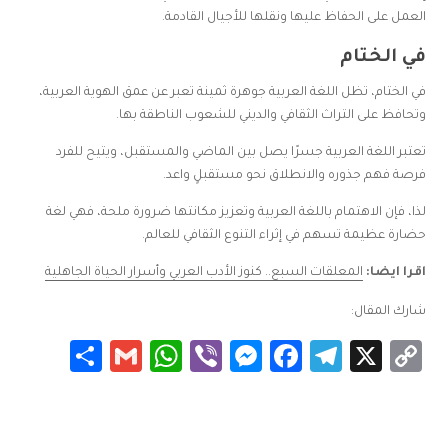
العمل على الحفاظ عليها ونقلها للأجيال القادمة.
في الختام
في الختام، تظل اللغة العربية جوهرة ثمينة تعبر عن عمق الهوية العربية،
وتحافظ على التراث الثقافي والديني للشعوب الناطقة بها.
تعتبر اللغة العربية جسرًا يصل بين الماضي والمستقبل، ويتيح للفرد
فرصة فهم جذوره والانطلاق نحو مستقبلٍ واعد.
لذا، فإن الاهتمام باللغة العربية وتعزيز مكانتها ضرورة ملحة، فهي لغة
حضارة عظيمة تسهم في إثراء التنوع الثقافي للعالم.
اقرا ايضا:
المعلقات السبع.. كنوز الأدب العربي وأسرار الحياة الجاهلية
شارك المقال:
Share
WhatsApp
Gmail
Messenger
Viber
Facebook
Telegram
Copy
X
Link