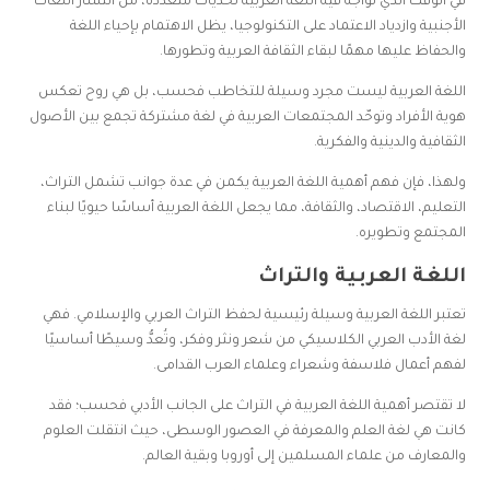
في الوقت الذي تواجه فيه اللغة العربية تحديات متعددة، من انتشار اللغات
الأجنبية وازدياد الاعتماد على التكنولوجيا، يظل الاهتمام بإحياء اللغة
والحفاظ عليها مهمًا لبقاء الثقافة العربية وتطورها.
اللغة العربية ليست مجرد وسيلة للتخاطب فحسب، بل هي روح تعكس
هوية الأفراد وتوحّد المجتمعات العربية في لغة مشتركة تجمع بين الأصول
الثقافية والدينية والفكرية.
ولهذا، فإن فهم أهمية اللغة العربية يكمن في عدة جوانب تشمل التراث،
التعليم، الاقتصاد، والثقافة، مما يجعل اللغة العربية أساسًا حيويًا لبناء
المجتمع وتطويره.
اللغة العربية والتراث
تعتبر اللغة العربية وسيلة رئيسية لحفظ التراث العربي والإسلامي. فهي
لغة الأدب العربي الكلاسيكي من شعر ونثر وفكر، وتُعدُّ وسيطًا أساسيًا
لفهم أعمال فلاسفة وشعراء وعلماء العرب القدامى.
لا تقتصر أهمية اللغة العربية في التراث على الجانب الأدبي فحسب؛ فقد
كانت هي لغة العلم والمعرفة في العصور الوسطى، حيث انتقلت العلوم
والمعارف من علماء المسلمين إلى أوروبا وبقية العالم.