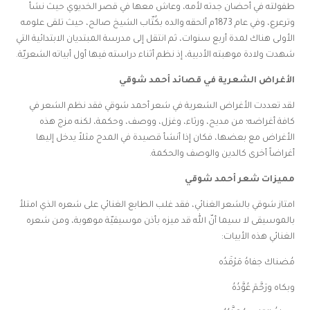
طفولته في أحضان جدته لأمه، وعاش معها في قصر الخديوي حيث نشأ
وترعرع، وفي عام 1873م ألحقه والده بكُتّاب الشيخ صالح، حيث تلقى علومه
الأولى هناك لمدة أربع سنوات، ثم انتقل إلى مدرسة المبتديان الابتدائية التي
شهدت ولادة موهبته الأدبية، إذ نظم أثناء دراسته فيها أول أبياته الشعريّة.
الأغراض الشعرية في قصائد أحمد شوقي
لقد تعددت الأغراض الشعرية في شعر أحمد شوقي فقد نظم الشعر في
كافة أغراضه؛ من مديح، ورثاء، وغزل، ووصف، وحكمة، لكنه مزج هذه
الأغراض مع بعضها، فكان إذا أنشأ قصيدة في المدح مثلاً يدخل إليها
أغراضاً أخرى كالدين والوصف والحكمة.
مميزات شعر أحمد شوقي
امتاز شوقي بالشعر الغنائي، فقد غلب الطابع الغنائي على شعره الذي امتلأ
بالموسيقى لا سيما أنّ الله قد ميزه بأذن موسيقيّة موهوبة، ومن شعره
الغنائي هذه الأبيات:
مُضناك جفاهُ مَرْقَدُه
وبكاه ورَحَّمَ عُوَّدُهُ