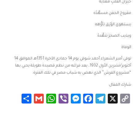
حيرانُ القلبِ مُعَذَّبُهُ
مقروح الجفنِ مسهَّدُه
يستهوي الوُرْق تأوُّهه
ويذيب الصخرَ تنهُّدهُ
الوفاة
توفي أمير الشعراء أحمد شوقي يوم 14 جمادى الآخرة 1351هـ الموافق 14
أكتوبر/تشرين الأول 1932، بعد فراغه من نظم قصيدة طويلة يحيي بها
“مشروع القرش” الذي نهض به شباب مصر في تلك الفترة.
شارك المقال:
Share
WhatsApp
Gmail
Messenger
Viber
Facebook
Telegram
Copy
X
Link