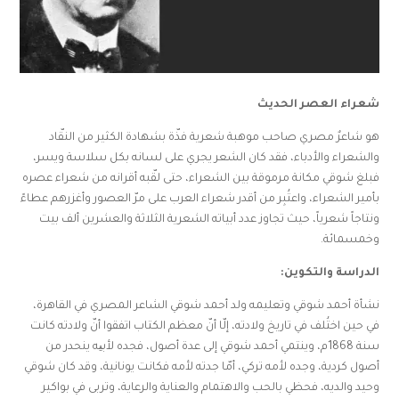
شعراء العصر الحديث
هو شاعرٌ مصري صاحب موهبة شعرية فذّة بشهادة الكثير من النقّاد
والشعراء والأدباء، فقد كان الشعر يجري على لسانه بكل سلاسة ويسر،
فبلغ شوقي مكانة مرموقة بين الشعراء، حتى لقّبه أقرانه من شعراء عصره
بأمير الشعراء، واعتُبِر من أقدر شعراء العرب على مرّ العصور وأغزرهم عطاءً
ونتاجاً شعرياً، حيث تجاوز عدد أبياته الشعرية الثلاثة والعشرين ألف بيت
وخمسمائة.
الدراسة والتكوين:
نشأة أحمد شوقي وتعليمه ولد أحمد شوقي الشاعر المصري في القاهرة،
في حين اختُلف في تاريخ ولادته، إلّا أنّ معظم الكتاب اتفقوا أنّ ولادته كانت
سنة 1868م، وينتمي أحمد شوقي إلى عدة أصول، فجده لأبیه ينحدر من
أصول كردية، وجده لأمه تركي، أمّا جدته لأمه فكانت يونانية، وقد كان شوقي
وحيد والديه، فحظي بالحب والاهتمام والعناية والرعاية، وتربى في بواكير