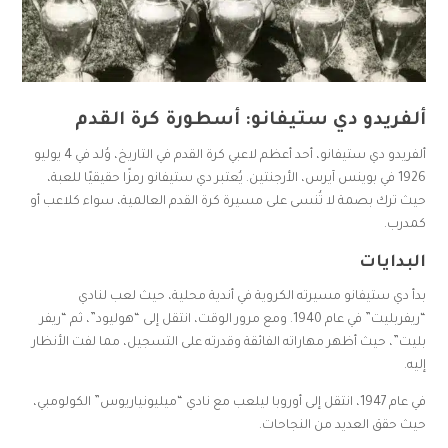
ألفريدو دي ستيفانو: أسطورة كرة القدم
ألفريدو دي ستيفانو، أحد أعظم لاعبي كرة القدم في التاريخ، وُلد في 4 يوليو
1926 في بوينس آيرس، الأرجنتين. يُعتبر دي ستيفانو رمزًا حقيقيًا للعبة،
حيث ترك بصمة لا تُنسى على مسيرة كرة القدم العالمية، سواء كلاعب أو
كمدرب.
البدايات
بدأ دي ستيفانو مسيرته الكروية في أندية محلية، حيث لعب لنادي
“ريفربليت” في عام 1940. ومع مرور الوقت، انتقل إلى “هوليود”، ثم “ريفر
بليت”، حيث أظهر مهاراته الفائقة وقدرته على التسجيل، مما لفت الأنظار
إليه.
في عام 1947، انتقل إلى أوروبا ليلعب مع نادي “ميليونياريوس” الكولومبي،
حيث حقق العديد من النجاحات.