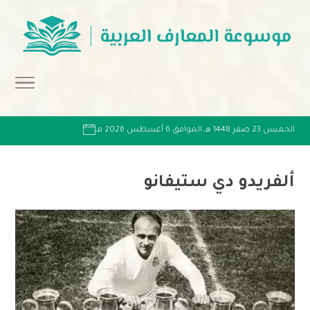
الخميس 23 صفر 1448 هـ الموافق 6 أغسطس 2026 مـ
ألفريدو دي ستيفانو