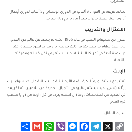
العشرين.
ساعد فريقه في الفوز بـ 8 ألقاب في الدوري الإسباني و5 ألقاب لدوري أبطال
أوروبا، مما جعله جزءًا لا يتجزأ من تاريخ ريال مدريد.
الاعتزال والتدريب
اعتزل دي ستيفانو اللعب في عام 1966، لكنه لم يبتعد عن عالم كرة القدم.
تولى عدة مهام تدريبية، بما في ذلك تدريب ريال مدريد لفترة قصيرة. كما
درب عدة أندية في أمريكا اللاتينية، حيث استمر في نقل خبراته ومعرفته
باللعبة.
الإرث
يُعتبر دي ستيفانو رمزًا لكرة القدم الأرجنتينية والإسبانية على حد سواء. ترك
إرثًا لا يُنسى، حيث يستمر تأثيره في الأجيال الجديدة من اللاعبين. تم تكريمه
في العديد من المناسبات، وما زال اسمه يتردد في كل زاوية من زوايا ملاعب
كرة القدم.
شارك المقال:
Share
WhatsApp
Gmail
Messenger
Viber
Facebook
Telegram
Copy
X