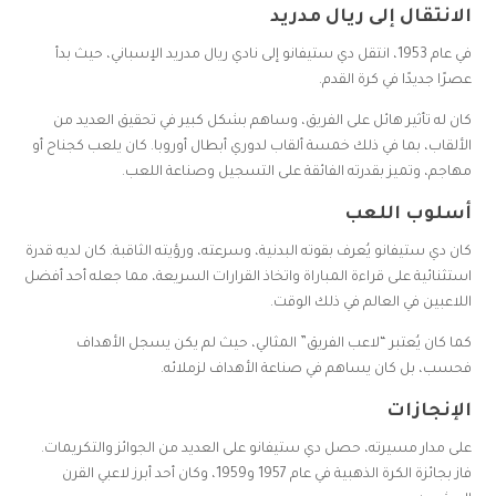
الانتقال إلى ريال مدريد
في عام 1953، انتقل دي ستيفانو إلى نادي ريال مدريد الإسباني، حيث بدأ
عصرًا جديدًا في كرة القدم.
كان له تأثير هائل على الفريق، وساهم بشكل كبير في تحقيق العديد من
الألقاب، بما في ذلك خمسة ألقاب لدوري أبطال أوروبا. كان يلعب كجناح أو
مهاجم، وتميز بقدرته الفائقة على التسجيل وصناعة اللعب.
أسلوب اللعب
كان دي ستيفانو يُعرف بقوته البدنية، وسرعته، ورؤيته الثاقبة. كان لديه قدرة
استثنائية على قراءة المباراة واتخاذ القرارات السريعة، مما جعله أحد أفضل
اللاعبين في العالم في ذلك الوقت.
كما كان يُعتبر “لاعب الفريق” المثالي، حيث لم يكن يسجل الأهداف
فحسب، بل كان يساهم في صناعة الأهداف لزملائه.
الإنجازات
على مدار مسيرته، حصل دي ستيفانو على العديد من الجوائز والتكريمات.
فاز بجائزة الكرة الذهبية في عام 1957 و1959، وكان أحد أبرز لاعبي القرن