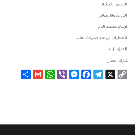
ـ الشعور بالغثيان.
ـ الدوخة والارتعاش.
ـ ارتفاع ضغط الدم.
ـ اضطراب في عدد ضربات القلب.
ـ العرق الزائد.
شارك المقال:
Share
WhatsApp
Gmail
Messenger
Viber
Facebook
Telegram
Copy
X
Link