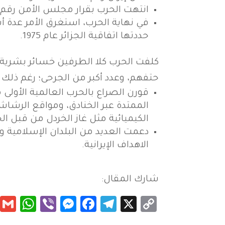
انتهت الحرب بقرار مجلس الأمن رقم 598، الذي قَبِلَهُ الطرفان.
في نهاية الحرب، استغرق الأمر عدة أس
حددتها اتفاقية الجزائر عام 1975.
كلفت الحرب كلا الطرفين خسائر بشرية و
حتفهم، وعدد أكبر من الجرحى؛ رغم ذلك 
قورن الصراع بالحرب العالمية الأو
الممتدة عبر الخنادق، ومواقع الرشا
الكيميائية مثل غاز الخردل من قبل الحك
دعمت العديد من البلدان الإسلامية 
الاهداف الإيرانية.
شارك المقال:
App
essenger
Viber
Facebook
Telegram
Copy
X
Link