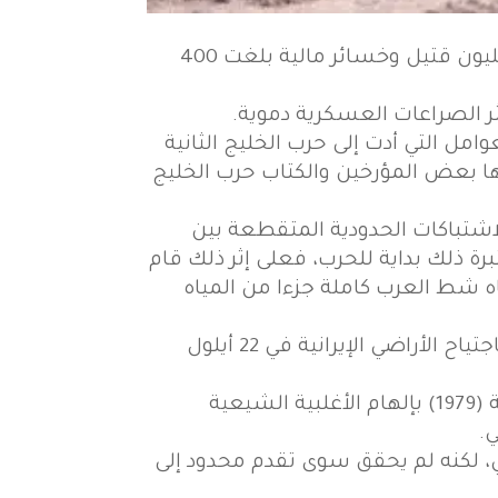
هي حرب نشبت بين العراق وإيران من سبتمبر 1980 حتى أغسطس 1988، خلّفت الحرب نحو مليون قتيل وخسائر مالية بلغت 400
 الصراعات العسكرية دموية.
امل التي أدت إلى حرب الخليج الثانية
ّاها بعض المؤرخين والكتاب حرب الخليج
 التوترات التي نشبت بين البلدين عام 1980م، حيث بدأت الاشتباكات الحدودية المتقطعة بين
تهمت حكومة بغداد إيران بقصف البلدات الحدودية العراقية في 4 أيلول 1980 معتبرة ذلك بداية للحرب، فعلى إثر ذلك قام
اتفاقية الجزائر عام 1975 مع إيران واعتبار مياه شط العرب كاملة جزءا من المياه
اشتدت حدة الاشتباكات الحدودية لتصبح حرب شاملة بين البلدين بعد قيام القوات العراقية باجتياح الأراضي الإيرانية في 22 أيلول
سبقها تاريخ طويل من النزاعات الحدودية، وكان دافع الحرب الخوف من أن تقوم الثورة الإيرانية (1979) بإلهام الأغلبية الشيعية
ي.
ي، لكنه لم يحقق سوى تقدم محدود إلى