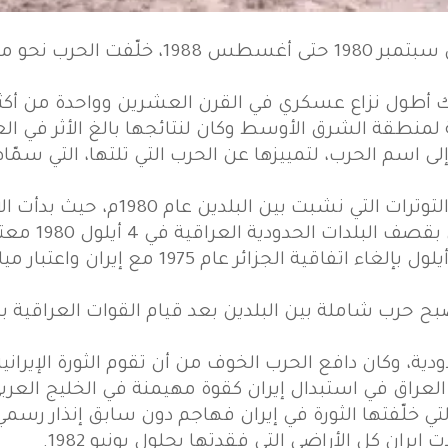
ك أطول نزاع عسكري في القرن العشرين وواحدة من أكثر
لمنطقة الشرق الأوسط وكان لنتائجها بالغ الأثر في العو
 إلى اسم الحرب، لتمييزها عن الحرب التي تلتها، التي سم
بدأت الحرب العراقية-الإيرانية على إثر
البلدين، ثم ا
الرئيس العراقي صدام حسين في 17 أيلول بإلغاء 
 العراق في استبدال إيران كقوة مهيمنة في الخليج العرب
تي خلّفتها الثورة في إيران فهاجم دون سابق إنذار رسم
يران كل الأراضي التي فقدتها بحلول يونيو 1982.