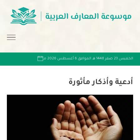
الخميس 23 صفر 1448 هـ الموافق 6 أغسطس 2026 مـ
أدعية وأذكار مأثورة