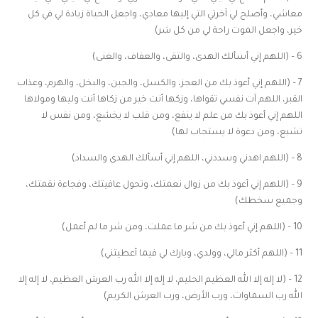
معاشي، وأصلح لي آخرتي التي إليها معادي، واجعل الحياة زيادة لي في كل
خير، واجعل الموت راحة لي من كل شر)
6 – (اللهم إني أسألك الهدى، والتقى، والعفاف، والغنى)
7 – (اللهم إني أعوذ بك من العجز، والكسل، والجبن، والبخل، والهرم، وعذاب
القبر، اللهم آت نفسي تقواها، وزكها أنت خير من زكاها أنت وليها ومولاها
اللهم إني أعوذ بك من علم لا ينفع، ومن قلب لا يخشع، ومن نفس لا
تشبع، ومن دعوة لا يستجاب لها)
8 – (اللهم اهدني وسددني، اللهم إني أسألك الهدى والسداد)
9 – (اللهم إني أعوذ بك من زوال نعمتك، وتحول عافيتك، وفجاءة نقمتك،
وجميع سخطك)
10 – (اللهم إني أعوذ بك من شر ما عملت، ومن شر ما لم أعمل)
11 – (اللهم أكثر مالي، وولدي، وبارك لي فيما أعطيتني)
12 – (لا إله إلا الله العظيم الحليم، لا إله إلا الله رب العرش العظيم، لا إله إلا
الله رب السماوات، ورب الأرض، ورب العرش الكريم)